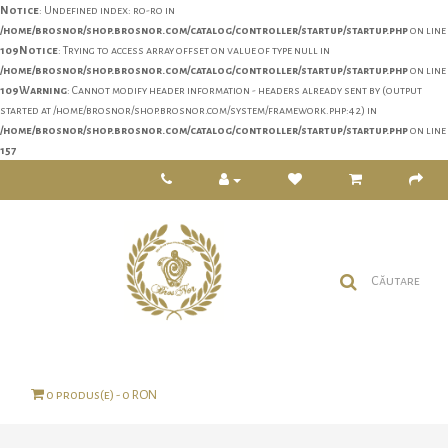
Notice
: Undefined index: ro-ro in
/home/brosnor/shop.brosnor.com/catalog/controller/startup/startup.php
on line
109
Notice
: Trying to access array offset on value of type null in
/home/brosnor/shop.brosnor.com/catalog/controller/startup/startup.php
on line
109
Warning
: Cannot modify header information - headers already sent by (output
started at /home/brosnor/shop.brosnor.com/system/framework.php:42) in
/home/brosnor/shop.brosnor.com/catalog/controller/startup/startup.php
on line
157
0 produs(e) - 0 RON